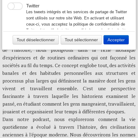
Vivre, laver, obéir : la propreté à Genève (1536-1564)
Twitter
Les frasques scandaleuses de noble François Bourdon
Les tweets intégrés et les services de partage de Twitter
*******
sont utilisés sur notre site Web. En activant et utilisant
ceux-ci, vous acceptez la politique de confidentialité de
Twitter:
https://help.twitter.com/fr/rules-and-policies/twitter-
REMARQUES PRÉLIMINAIRES
cookies
Tout déselectionner
Tout sélectionner
Accepter
Lorsque nous parlons de « vie quotidienne » dans le domaine
de l'histoire, nous plongeons dans la riche mosaïque
d'expériences et de routines ordinaires qui ont façonné les
sociétés au fil du temps. Ce concept englobe tout, des activités
banales et des habitudes personnelles aux structures et
processus plus larges qui définissent la manière dont les gens
vivent et travaillent ensemble. C'est une perspective
fascinante à travers laquelle les historiens examinent le
passé, en étudiant comment les gens mangeaient, travaillaient,
jouaient et organisaient leur temps à différentes époques.
Dans notre podcast, nous explorerons comment la vie
quotidienne a évolué à travers l'histoire, des civilisations
anciennes à l'époque moderne. Nous découvrirons les normes