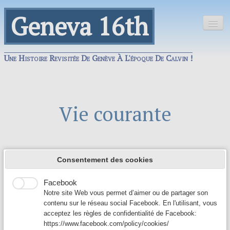
Geneva 16th
Une Histoire Revisitée De Genève À L'époque De Calvin !
Accueil
Économie
Vie courante
Google Analytics
Vie courante
Google Analytics est un service utilisé sur notre site Web
qui permet de suivre, de signaler le trafic et de mesurer la
Politique
manière dont les utilisateurs interagissent avec le contenu
de notre site Web afin de l’améliorer et de fournir de
Consentement des cookies
Invités Spéciaux // Le corps, la loi et le scalpel : le secret
Index
▼
meilleurs services.
dévoilé de Genève (XVIe siècle)
Facebook
Invités spéciaux // Les enfants de la Réforme : le drame
Contact
familial de Calvin
Notre site Web vous permet d’aimer ou de partager son
Rues sales, lois propres : la guerre contre les immondices
contenu sur le réseau social Facebook. En l'utilisant, vous
au XVIe siècle
acceptez les règles de confidentialité de Facebook:
La folie au carré : vivre fou dans la Cité de Calvin
https://www.facebook.com/policy/cookies/